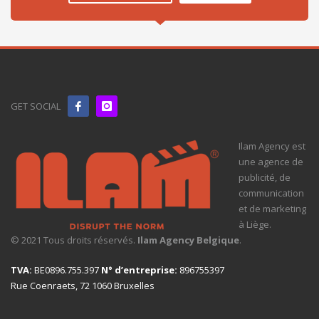
GET SOCIAL
Ilam Agency est
une agence de
publicité, de
communication
et de marketing
à Liège.
© 2021 Tous droits réservés.
Ilam Agency Belgique
.
TVA:
BE0896.755.397
N° d’entreprise:
896755397
Rue Coenraets, 72 1060 Bruxelles