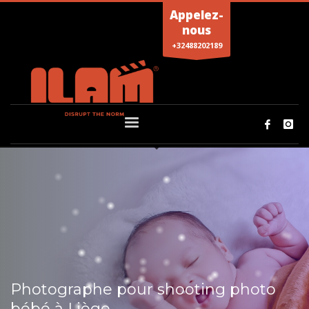
Appelez-
nous
+32488202189
Photographe pour shooting photo
bébé à Liège